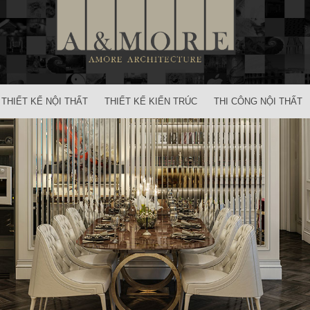
THIẾT KẾ NỘI THẤT
THIẾT KẾ KIẾN TRÚC
THI CÔNG NỘI THẤT