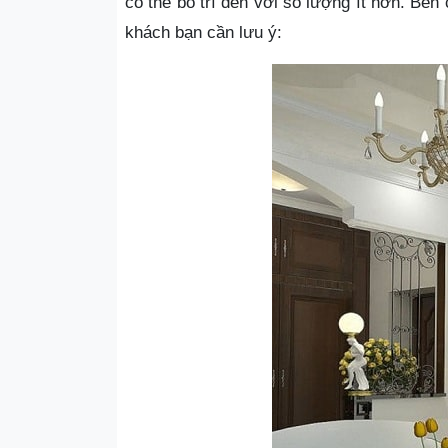
có thể bố trí đèn với số lượng ít hơn. Bê
khách bạn cần lưu ý: