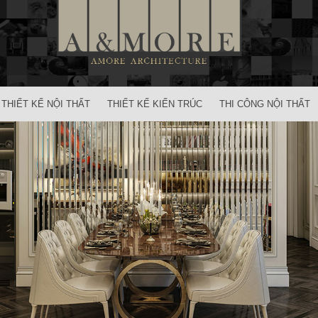
THIẾT KẾ NỘI THẤT
THIẾT KẾ KIẾN TRÚC
THI CÔNG NỘI THẤT