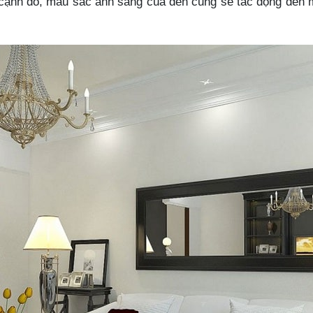
n cạnh đó, màu sắc ánh sáng của đèn cũng sẽ tác động đến 