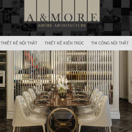
THIẾT KẾ NỘI THẤT
THIẾT KẾ KIẾN TRÚC
THI CÔNG NỘI THẤT