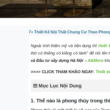
7+ Thiết Kế Nội Thất Chung Cư Theo Phon
Ngoài tính thẩm mỹ và tiện dụng thì
thiết
thờ có thiêng có kiêng có lành” để nói lê
và Đầu tư xây dựng Hà Nội –
A&More
khá
>>>> CLICK THAM KHẢO NGAY:
Thiết k
Mục Lục Nội Dung
1.
Thế nào là phong thủy trong th