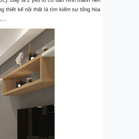
ớc). Đây là 2 yếu tố cơ bản hình thành nên
g thiết kế nội thất là tìm kiếm sự tổng hòa
t,…