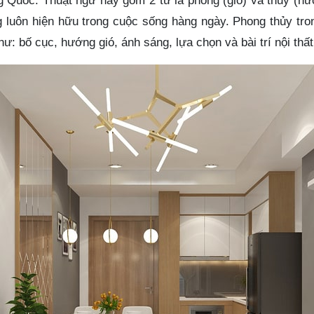
ng Quốc. Thuật ngữ này gồm 2 từ là phong (gió) và thủy (nư
g luôn hiện hữu trong cuộc sống hàng ngày. Phong thủy tron
ư: bố cục, hướng gió, ánh sáng, lựa chọn và bài trí nội thấ