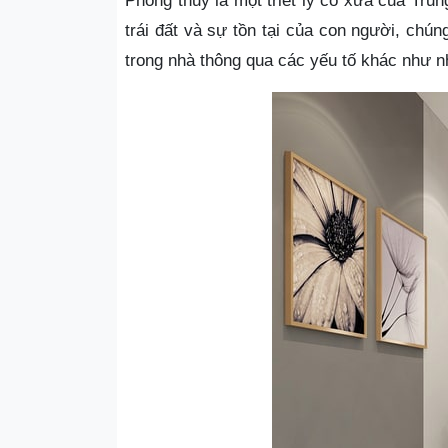
Phong thủy là một triết lý cổ xưa của Tru
trái đất và sự tồn tại của con người, chún
trong nhà thông qua các yếu tố khác như nh