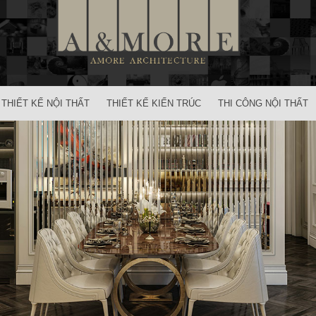
THIẾT KẾ NỘI THẤT
THIẾT KẾ KIẾN TRÚC
THI CÔNG NỘI THẤT