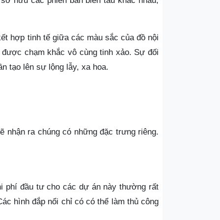
 sở hữu các phiên bản biến tấu khác nhau,
ết hợp tinh tế giữa các màu sắc của đồ nội
cửa được chạm khắc vô cùng tinh xảo. Sự đối
ần tạo lên sự lộng lẫy, xa hoa.
 sẽ nhận ra chúng có những đặc trưng riêng.
hi phí đầu tư cho các dự án này thường rất
ác hình đắp nổi chỉ có có thể làm thủ công