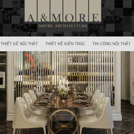
THIẾT KẾ NỘI THẤT
THIẾT KẾ KIẾN TRÚC
THI CÔNG NỘI THẤT