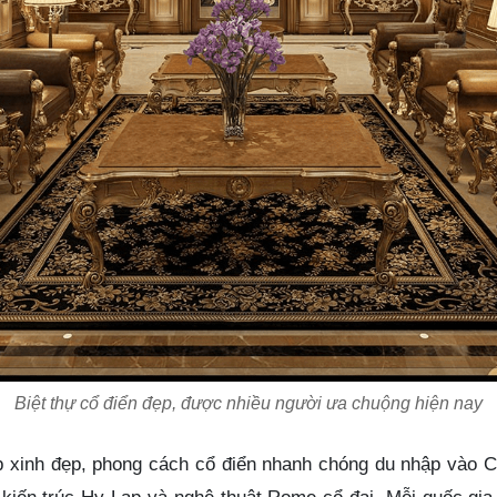
Biệt thự cổ điển đẹp, được nhiều người ưa chuộng hiện nay
p xinh đẹp, phong cách
cổ điển
nhanh chóng du nhập vào Ch