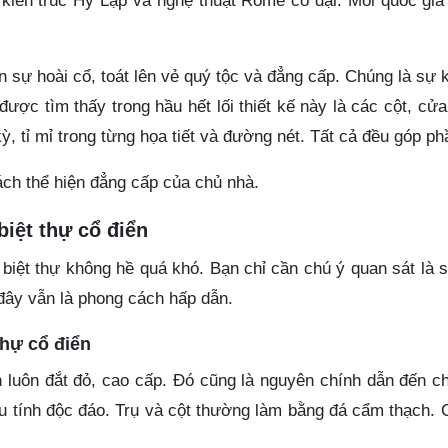
kiến trúc Hy Lạp và nghệ thuật Rome cổ đại. Mỗi quốc gia
sự hoài cổ, toát lên vẻ quý tộc và đẳng cấp. Chúng là sự k
 được tìm thấy trong hầu hết lối thiết kế này là các cột, 
kỳ, tỉ mỉ trong từng họa tiết và đường nét. Tất cả đều góp ph
ách thể hiện đẳng cấp của chủ nhà.
 biệt thự cổ điển
t biệt thự không hề quá khó. Bạn chỉ cần chú ý quan sát là
đây
vẫn là phong cách hấp dẫn.
thự cổ điển
ển luôn đắt đỏ, cao cấp. Đó cũng là nguyên chính dẫn đến c
ữu tính độc đáo. Trụ và cột thường làm bằng đá cẩm thạch. C