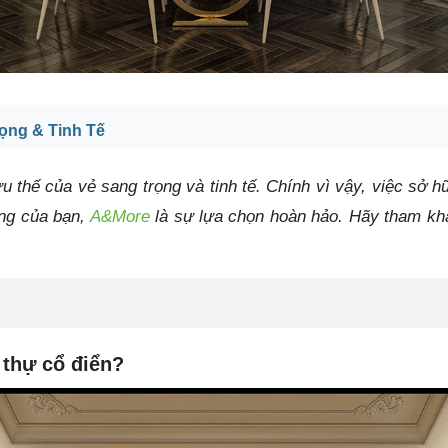
rọng & Tinh Tế
 thế của vẻ sang trọng và tinh tế. Chính vì vậy, việc sở h
ống của bạn,
A&More
là sự lựa chọn hoàn hảo. Hãy tham khả
t thự cổ điển?