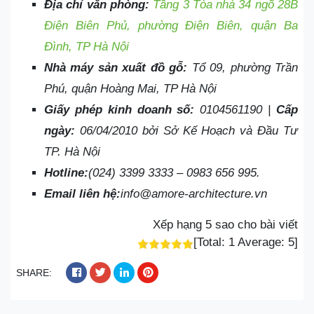
Địa chỉ văn phòng:
Tầng 3 Tòa nhà 34 ngõ 28B
Điện Biên Phủ, phường Điện Biên, quận Ba
Đình, TP Hà Nội
Nhà máy sản xuất đồ gỗ:
Tổ 09, phường Trần
Phú, quận Hoàng Mai, TP Hà Nội
Giấy phép kinh doanh số:
0104561190 |
Cấp
ngày:
06/04/2010 bởi Sở Kế Hoạch và Đầu Tư
TP. Hà Nội
Hotline:
(024) 3399 3333 – 0983 656 995.
Email liên hệ:
info@amore-architecture.vn
Xếp hạng 5 sao cho bài viết
[Total:
1
Average:
5
]
SHARE: