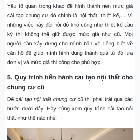
Yếu tố quan trọng khác để hình thành nên mức giá
cải tạo chung cư đó chính là nội thất, thiết kế,… Vì
những việc này đòi hỏi độ khó cũng như thiết kế cầu
kỳ thì không thể giữ được mức giá như cũ. Mọi
người cần xây dựng cho mình bản vẽ riêng biệt về
căn hộ để giúp mình hình dung thành quả từ đó lựa
đơn vị và mức giá thi công cho phù hợp.
5. Quy trình tiến hành cải tạo nội thất cho
chung cư cũ
Để
cải tạo nội thất chung cư cũ
thì phải trải qua các
bước dưới đây. Hãy cùng xem quy trình cải tạo nội
thất như thế nào nhé!