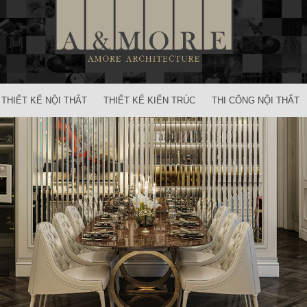
THIẾT KẾ NỘI THẤT
THIẾT KẾ KIẾN TRÚC
THI CÔNG NỘI THẤT