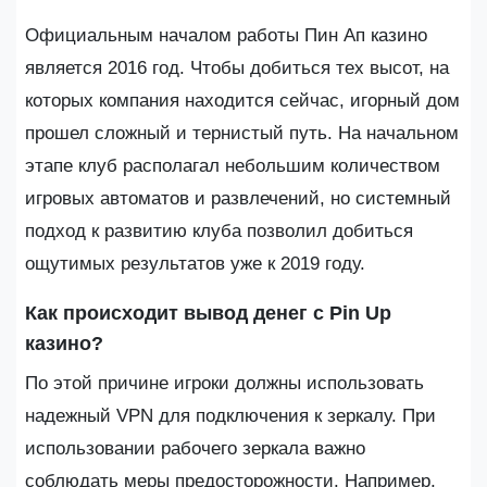
Официальным началом работы Пин Ап казино
является 2016 год. Чтобы добиться тех высот, на
которых компания находится сейчас, игорный дом
прошел сложный и тернистый путь. На начальном
этапе клуб располагал небольшим количеством
игровых автоматов и развлечений, но системный
подход к развитию клуба позволил добиться
ощутимых результатов уже к 2019 году.
Как происходит вывод денег с Pin Up
казино?
По этой причине игроки должны использовать
надежный VPN для подключения к зеркалу. При
использовании рабочего зеркала важно
соблюдать меры предосторожности. Например,