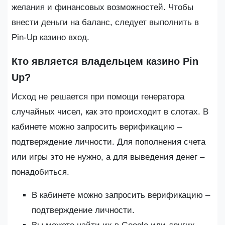
желания и финансовых возможностей. Чтобы
внести деньги на баланс, следует выполнить в
Pin-Up казино вход.
Кто является владельцем казино Pin
Up?
Исход не решается при помощи генератора
случайных чисел, как это происходит в слотах. В
кабинете можно запросить верификацию –
подтверждение личности. Для пополнения счета
или игры это не нужно, а для выведения денег –
понадобиться.
В кабинете можно запросить верификацию –
подтверждение личности.