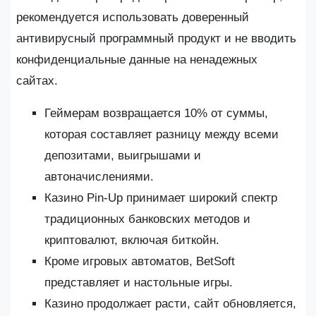
рекомендуется использовать доверенный
антивирусный программный продукт и не вводить
конфиденциальные данные на ненадежных
сайтах.
Геймерам возвращается 10% от суммы,
которая составляет разницу между всеми
депозитами, выигрышами и
автоначислениями.
Казино Pin-Up принимает широкий спектр
традиционных банковских методов и
криптовалют, включая биткойн.
Кроме игровых автоматов, BetSoft
представляет и настольные игры.
Казино продолжает расти, сайт обновляется,