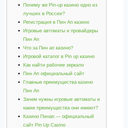
Почему же Pin-up казино одно из
лучших в России?
Регистрация в Пин Ап казино
Игровые автоматы и провайдеры
Пин Ап
Что за Пин ап казино?
Игровой каталог в Pin up казино
Как найти рабочее зеркало
Пин Ап официальный сайт
Главные преимущества казино
Пин Ап
Зачем нужны игровые автоматы и
какие преимущества они имеют?
Казино Пинап — официальный
сайт Pin Up Casino