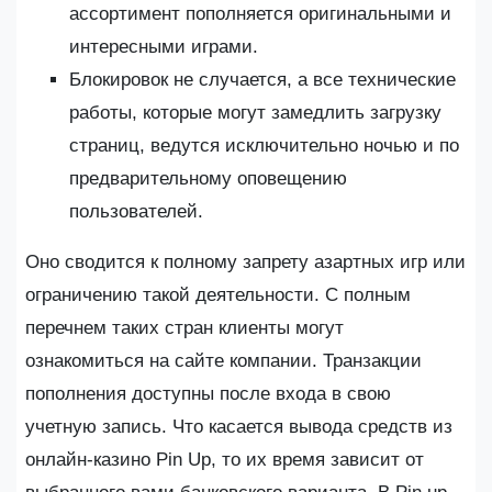
ассортимент пополняется оригинальными и
интересными играми.
Блокировок не случается, а все технические
работы, которые могут замедлить загрузку
страниц, ведутся исключительно ночью и по
предварительному оповещению
пользователей.
Оно сводится к полному запрету азартных игр или
ограничению такой деятельности. С полным
перечнем таких стран клиенты могут
ознакомиться на сайте компании. Транзакции
пополнения доступны после входа в свою
учетную запись. Что касается вывода средств из
онлайн-казино Pin Up, то их время зависит от