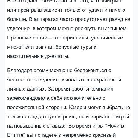
Все это дает 100% гарантию того, что выигрыш
или проигрыш зависит только от удачи и ничего
больше. В аппаратах часто присутствует раунд на
удвоение, в котором можно рискнуть выигрышем.
Призовые опции – это фриспины, увеличенные
множители выплат, бонусные туры и
накопительные джекпоты.
Благодаря этому можно не беспокоиться о
честности заведения, выплатах и сохранности
личных данных. За время работы компания
зарекомендовала себя исключительно с
положительной стороны. Юзеры могут выбрать не
только стандартную версию, но и вариант с игрой
на повышенных ставках. Во время игры “Ночи в
Египте” вы попадете в непременно красивый