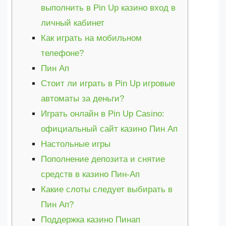
выполнить в Pin Up казино вход в
личный кабинет
Как играть на мобильном
телефоне?
Пин Ап
Стоит ли играть в Pin Up игровые
автоматы за деньги?
Играть онлайн в Pin Up Casino:
официальный сайт казино Пин Ап
Настольные игры
Пополнение депозита и снятие
средств в казино Пин-Ап
Какие слоты следует выбирать в
Пин Ап?
Поддержка казино Пинап