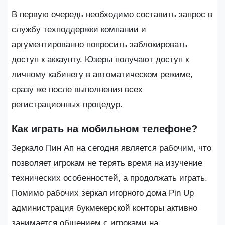
В первую очередь необходимо составить запрос в
службу техподдержки компании и
аргументированно попросить заблокировать
доступ к аккаунту. Юзеры получают доступ к
личному кабинету в автоматическом режиме,
сразу же после выполнения всех
регистрационных процедур.
Как играть на мобильном телефоне?
Зеркало Пин Ап на сегодня является рабочим, что
позволяет игрокам не терять время на изучение
технических особенностей, а продолжать играть.
Помимо рабочих зеркал игорного дома Pin Up
администрация букмекерской конторы активно
занимается общением с игроками на