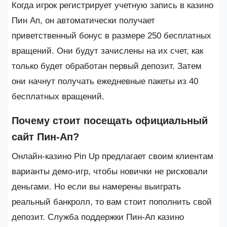
Когда игрок регистрирует учетную запись в казино
Пин Ап, он автоматически получает
приветственный бонус в размере 250 бесплатных
вращений. Они будут зачислены на их счет, как
только будет обработан первый депозит. Затем
они начнут получать ежедневные пакеты из 40
бесплатных вращений.
Почему стоит посещать официальный
сайт Пин-Ап?
Онлайн-казино Pin Up предлагает своим клиентам
варианты демо-игр, чтобы новички не рисковали
деньгами. Но если вы намерены выиграть
реальный банкролл, то вам стоит пополнить свой
депозит. Служба поддержки Пин-Ап казино