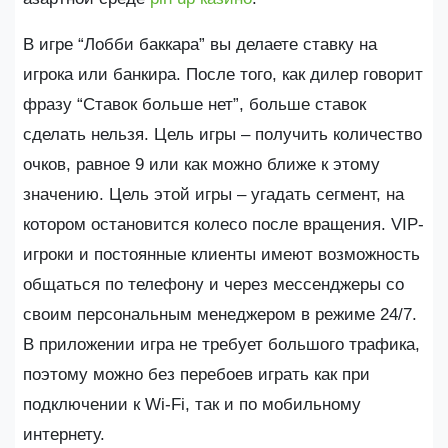
В игре “Лобби баккара” вы делаете ставку на
игрока или банкира. После того, как дилер говорит
фразу “Ставок больше нет”, больше ставок
сделать нельзя. Цель игры – получить количество
очков, равное 9 или как можно ближе к этому
значению. Цель этой игры – угадать сегмент, на
котором остановится колесо после вращения. VIP-
игроки и постоянные клиенты имеют возможность
общаться по телефону и через мессенджеры со
своим персональным менеджером в режиме 24/7.
В приложении игра не требует большого трафика,
поэтому можно без перебоев играть как при
подключении к Wi-Fi, так и по мобильному
интернету.