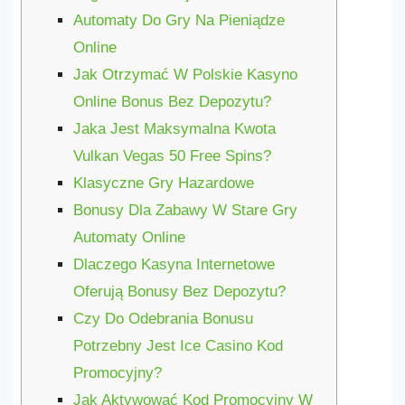
Automaty Do Gry Na Pieniądze
Online
Jak Otrzymać W Polskie Kasyno
Online Bonus Bez Depozytu?
Jaka Jest Maksymalna Kwota
Vulkan Vegas 50 Free Spins?
Klasyczne Gry Hazardowe
Bonusy Dla Zabawy W Stare Gry
Automaty Online
Dlaczego Kasyna Internetowe
Oferują Bonusy Bez Depozytu?
Czy Do Odebrania Bonusu
Potrzebny Jest Ice Casino Kod
Promocyjny?
Jak Aktywować Kod Promocyjny W