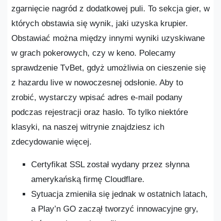
zgarnięcie nagród z dodatkowej puli. To sekcja gier, w
których obstawia się wynik, jaki uzyska krupier.
Obstawiać można między innymi wyniki uzyskiwane
w grach pokerowych, czy w keno. Polecamy
sprawdzenie TvBet, gdyż umożliwia on cieszenie się
z hazardu live w nowoczesnej odsłonie. Aby to
zrobić, wystarczy wpisać adres e-mail podany
podczas rejestracji oraz hasło. To tylko niektóre
klasyki, na naszej witrynie znajdziesz ich
zdecydowanie więcej.
Certyfikat SSL został wydany przez słynna
amerykańską firmę Cloudflare.
Sytuacja zmieniła się jednak w ostatnich latach,
a Play’n GO zaczął tworzyć innowacyjne gry,