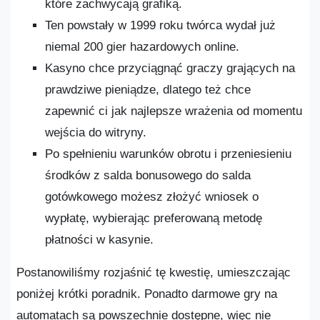
które zachwycają grafiką.
Ten powstały w 1999 roku twórca wydał już
niemal 200 gier hazardowych online.
Kasyno chce przyciągnąć graczy grających na
prawdziwe pieniądze, dlatego też chce
zapewnić ci jak najlepsze wrażenia od momentu
wejścia do witryny.
Po spełnieniu warunków obrotu i przeniesieniu
środków z salda bonusowego do salda
gotówkowego możesz złożyć wniosek o
wypłatę, wybierając preferowaną metodę
płatności w kasynie.
Postanowiliśmy rozjaśnić tę kwestię, umieszczając
poniżej krótki poradnik. Ponadto darmowe gry na
automatach są powszechnie dostępne, więc nie