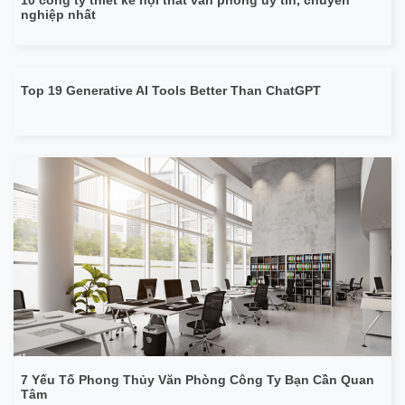
10 công ty thiết kế nội thất văn phòng uy tín, chuyên
nghiệp nhất
Top 19 Generative AI Tools Better Than ChatGPT
7 Yếu Tố Phong Thủy Văn Phòng Công Ty Bạn Cần Quan
Tâm