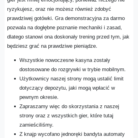
ryzykujesz, oraz nie możesz również zdobyć
prawdziwej gotówki. Gra demonstracyjna za darmo
pozwala na dogłębne poznanie mechaniki i zasad,
dlatego stanowi ona doskonały trening przed tym, jak
będziesz grać na prawdziwe pieniądze.
Wszystkie nowoczesne kasyna zostały
dostosowane do rozgrywki w trybie mobilnym.
Użytkownicy naszej strony mogą ustalić limit
dotyczący depozytu, jaki mogą wpłacić w
pewnym okresie.
Zapraszamy więc do skorzystania z naszej
strony oraz z wszystkich gier, które tutaj
zamieściliśmy.
Z knajp wycofano jednoręki bandyta automaty