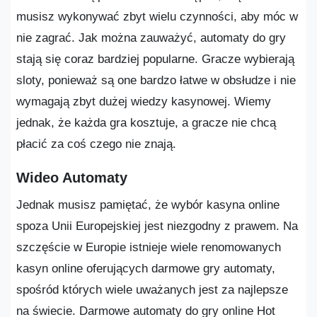
musisz wykonywać zbyt wielu czynności, aby móc w
nie zagrać. Jak można zauważyć, automaty do gry
stają się coraz bardziej popularne. Gracze wybierają
sloty, ponieważ są one bardzo łatwe w obsłudze i nie
wymagają zbyt dużej wiedzy kasynowej. Wiemy
jednak, że każda gra kosztuje, a gracze nie chcą
płacić za coś czego nie znają.
Wideo Automaty
Jednak musisz pamiętać, że wybór kasyna online
spoza Unii Europejskiej jest niezgodny z prawem. Na
szczęście w Europie istnieje wiele renomowanych
kasyn online oferujących darmowe gry automaty,
spośród których wiele uważanych jest za najlepsze
na świecie. Darmowe automaty do gry online Hot