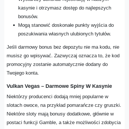
kasynie i otrzymasz dostęp do najlepszych
bonusów.
Mogą stanowić doskonałe punkty wyjścia do
poszukiwania własnych ulubionych tytułów.
Jeśli darmowy bonus bez depozytu nie ma kodu, nie
musisz go wpisywać. Zazwyczaj oznacza to, że kod
promocyjny zostanie automatycznie dodany do
Twojego konta.
Vulkan Vegas – Darmowe Spiny W Kasynie
Niektórzy producenci dodają mniej popularne w
slotach owoce, na przykład pomarańcze czy gruszki.
Niektóre sloty mają bonusy dodatkowe, głównie w
postaci funkcji Gamble, a także możliwości zdobycia