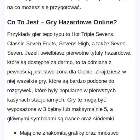
na co możesz się przygotować.
Co To Jest – Gry Hazardowe Online?
Przykłady gier tego typu to Hot Triple Sevens,
Classic Seven Fruits, Sevens High, a także Seven
Seven. Jeżeli uwielbiasz pierwotne tytuły hazardowe,
które są dostępne za darmo, to ta odmiana z
pewnością jest stworzona dla Ciebie. Znajdziesz w
niej wszelkie gry, które są bardzo podobne do
rozgrywek, które były popularne w pierwszych
kasynach stacjonarnych. Gry te mogą być
wyposażone w 3 bębny lub maksymalnie 5, a
głównymi symbolami są owoce oraz siódemki.
Mają one znakomitą grafikę oraz mnóstwo