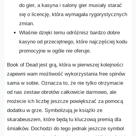
do gier, a kasyna i salony gier musiały starać
się o licencję, która wymagała rygorystycznych
zmian.
Właśnie dzięki temu odróżnisz bardzo dobre
kasyno od przeciętnego, które najczęściej kodu
promocyjne w ogóle nie oferuje.
Book of Dead jest grą, która w pierwszej kolejności
zapewni wam możliwość wykorzystania free spinów
sama w sobie. Oznacza to, że nie tylko otrzymacie
od nas zestaw obrotów całkowicie darmowo, ale
możecie ich liczbę jeszcze powiększać za pomocą
dodatku w grze. Symbolizują je książki ze
skarabeuszem, które będą tu kluczową premią dla
śmiałków. Dochodzi do tego jednak jeszcze symbol