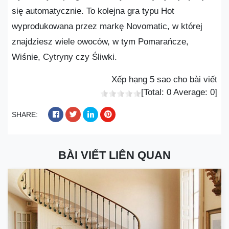
się automatycznie. To kolejna gra typu Hot
wyprodukowana przez markę Novomatic, w której
znajdziesz wiele owoców, w tym Pomarańcze,
Wiśnie, Cytryny czy Śliwki.
Xếp hạng 5 sao cho bài viết
[Total:
0
Average:
0
]
SHARE:
BÀI VIẾT LIÊN QUAN