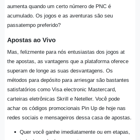
aumenta quando um certo número de PNC é
acumulado. Os jogos e as aventuras são seu
passatempo preferido?
Ароstаs ао Vivо
Mas, felizmente para nós entusiastas dos jogos at
the apostas, as vantagens que a plataforma oferece
superam de longe as suas desvantagens. Os
métodos para depósito para arriesgar são bastantes
satisfatórios como Visa electronic Mastercard,
carteiras eletrônicas Skrill e Neteller. Você pode
achar os códigos promocionais Pin Up de hoje nas
redes sociais e mensageiros dessa casa de apostas.
Quer você ganhe imediatamente ou em etapas,