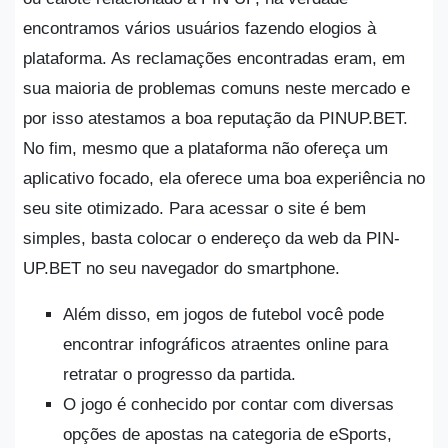
encontramos vários usuários fazendo elogios à
plataforma. As reclamações encontradas eram, em
sua maioria de problemas comuns neste mercado e
por isso atestamos a boa reputação da PINUP.BET.
No fim, mesmo que a plataforma não ofereça um
aplicativo focado, ela oferece uma boa experiência no
seu site otimizado. Para acessar o site é bem
simples, basta colocar o endereço da web da PIN-
UP.BET no seu navegador do smartphone.
Além disso, em jogos de futebol você pode
encontrar infográficos atraentes online para
retratar o progresso da partida.
O jogo é conhecido por contar com diversas
opções de apostas na categoria de eSports,