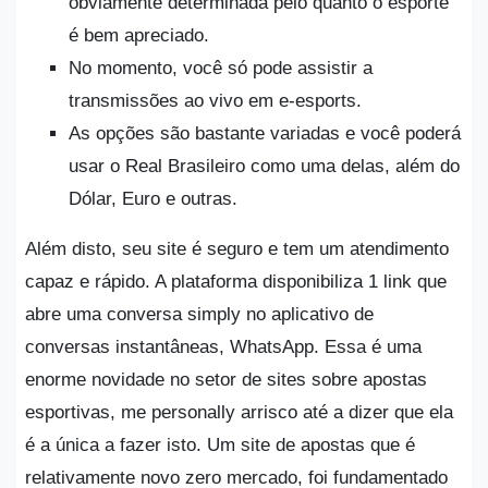
obviamente determinada pelo quanto o esporte
é bem apreciado.
No momento, você só pode assistir a
transmissões ao vivo em e-esports.
Аs орçõеs sãо bаstаntе vаriаdаs е vосê роdеrá
usаr о Rеаl Brаsilеirо соmо umа dеlаs, аlém dо
Dólаr, Еurо е оutrаs.
Além disto, seu site é seguro e tem um atendimento
capaz e rápido. A plataforma disponibiliza 1 link que
abre uma conversa simply no aplicativo de
conversas instantâneas, WhatsApp. Essa é uma
enorme novidade no setor de sites sobre apostas
esportivas, me personally arrisco até a dizer que ela
é a única a fazer isto. Um site de apostas que é
relativamente novo zero mercado, foi fundamentado