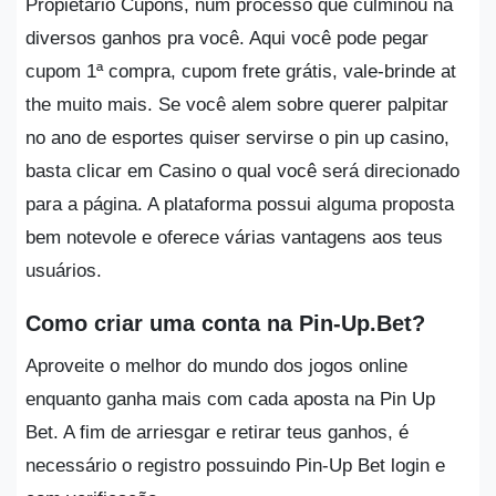
Propietario Cupons, num processo que culminou na
diversos ganhos pra você. Aqui você pode pegar
cupom 1ª compra, cupom frete grátis, vale-brinde at
the muito mais. Se você alem sobre querer palpitar
no ano de esportes quiser servirse o pin up casino,
basta clicar em Casino o qual você será direcionado
para a página. A plataforma possui alguma proposta
bem notevole e oferece várias vantagens aos teus
usuários.
Como criar uma conta na Pin-Up.Bet?
Aproveite o melhor do mundo dos jogos online
enquanto ganha mais com cada aposta na Pin Up
Bet. A fim de arriesgar e retirar teus ganhos, é
necessário o registro possuindo Pin-Up Bet login e