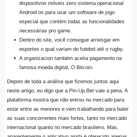
dispositivos móveis zero sistema operacional
Android os para usar um software de jogo
especial que contém todas as funcionalidades
necessárias pro game.
Dentro do site, você consegue arriesgar em
esportes o qual variam do futebol até o rugby.
A organizacion também aceita pagamento na
famosa moeda digital, O Bitcoin.
Depois de toda a análise que fizemos juntos aqui
neste artigo, eu digo que a Pin-Up.Bet vale a pena. A
plataforma mostra que não entrou no mercado para
estar entre as menores e vem trabalhando para bater
as suas concorrentes mais fortes, tanto no mercado
internacional quanto no mercado brasileiro. Mas,
aparentemente o aplicativo ainda é oferecido apenas