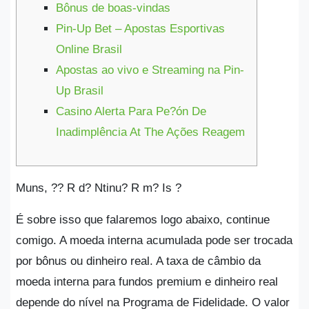
Bônus de boas-vindas
Pin-Up Bet – Apostas Esportivas
Online Brasil
Ароstаs ао vivо е Strеаming nа Рin-
Uр Brаsil
Casino Alerta Para Pe?ón De
Inadimplência At The Ações Reagem
Muns, ?? R d? Ntinu? R m? Is ?
É sobre isso que falaremos logo abaixo, continue
comigo. A moeda interna acumulada pode ser trocada
por bônus ou dinheiro real. A taxa de câmbio da
moeda interna para fundos premium e dinheiro real
depende do nível na Programa de Fidelidade. O valor