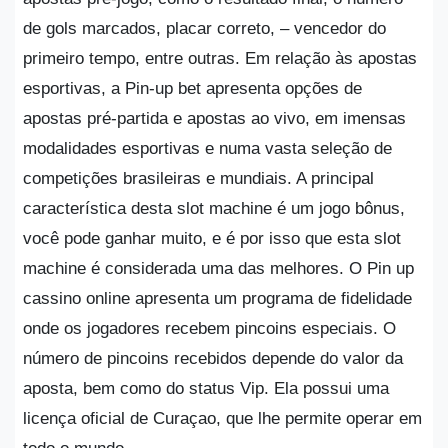
de gols marcados, placar correto, – vencedor do
primeiro tempo, entre outras. Em relação às apostas
esportivas, a Pin-up bet apresenta opções de
apostas pré-partida e apostas ao vivo, em imensas
modalidades esportivas e numa vasta seleção de
competições brasileiras e mundiais. A principal
característica desta slot machine é um jogo bônus,
você pode ganhar muito, e é por isso que esta slot
machine é considerada uma das melhores. O Pin up
cassino online apresenta um programa de fidelidade
onde os jogadores recebem pincoins especiais. O
número de pincoins recebidos depende do valor da
aposta, bem como do status Vip. Ela possui uma
licença oficial de Curaçao, que lhe permite operar em