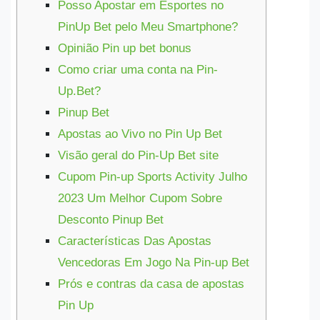
Posso Apostar em Esportes no
PinUp Bet pelo Meu Smartphone?
Opinião Pin up bet bonus
Como criar uma conta na Pin-
Up.Bet?
Pinup Bet
Apostas ao Vivo no Pin Up Bet
Visão geral do Pin-Up Bet site
Cupom Pin-up Sports Activity Julho
2023 Um Melhor Cupom Sobre
Desconto Pinup Bet
Características Das Apostas
Vencedoras Em Jogo Na Pin-up Bet
Prós e contras da casa de apostas
Pin Up