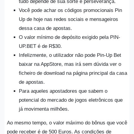
tudo depende de sua sorte e perseverança.
Você pode achar os códigos promocionais Pin
Up de hoje nas redes sociais e mensageiros
dessa casa de apostas.
O valor mínimo de depósito exigido pela PIN-
UP.BET é de R$30.
Infelizmente, o utilizador não pode Pin-Up Bet
baixar na AppStore, mas irá sem dúvida ver o
ficheiro de download na página principal da casa
de apostas.
Para aqueles apostadores que sabem o
potencial do mercado de jogos eletrônicos que
já movimenta milhões.
Ao mesmo tempo, o valor máximo do bônus que você
pode receber é de 500 Euros. As condições de