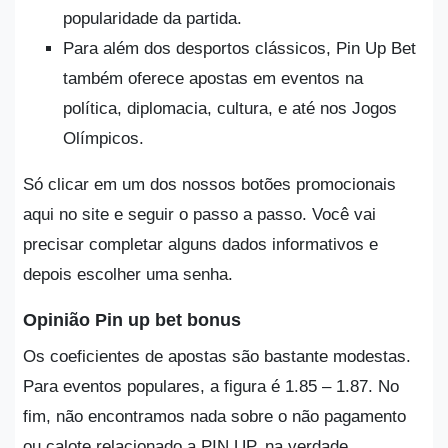
popularidade da partida.
Para além dos desportos clássicos, Pin Up Bet
também oferece apostas em eventos na
política, diplomacia, cultura, e até nos Jogos
Olímpicos.
Só clicar em um dos nossos botões promocionais
aqui no site e seguir o passo a passo. Você vai
precisar completar alguns dados informativos e
depois escolher uma senha.
Opinião Pin up bet bonus
Os coeficientes de apostas são bastante modestas.
Para eventos populares, a figura é 1.85 – 1.87. No
fim, não encontramos nada sobre o não pagamento
ou calote relacionado a PIN UP, na verdade